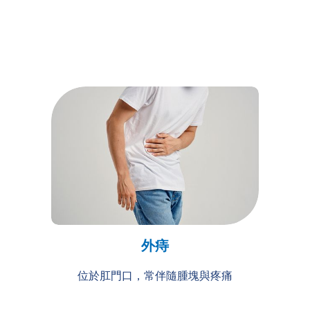
外痔
位於肛門口，常伴隨腫塊與疼痛