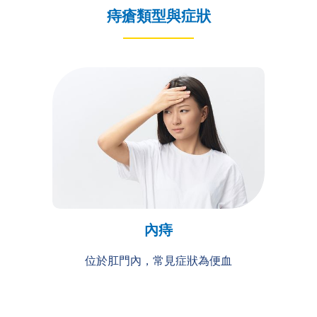
痔瘡類型與症狀
內痔
位於肛門內，常見症狀為便血