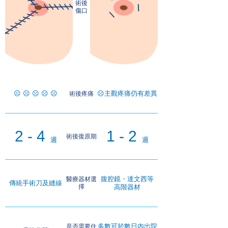
術後
傷口
☹️ ☹️ ☹️ ☹️ ☹️
☹️主觀疼痛仍有差異
術後疼痛
2 - 4
1 - 2
術後復原期
週
週
腹腔鏡・達文西等
醫療器材選
傳統手術刀及縫線
擇
高階器材
多數可於數日內出院
是否需要住