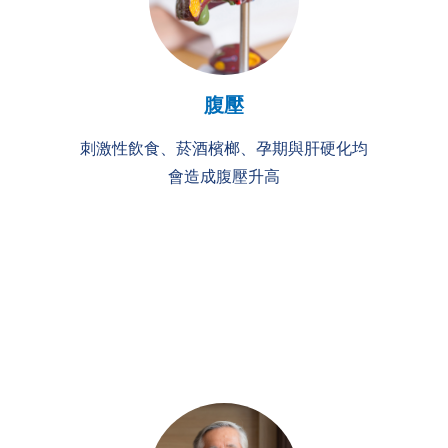
腹壓
刺激性飲食、菸酒檳榔、孕期與肝硬化均
會造成腹壓升高