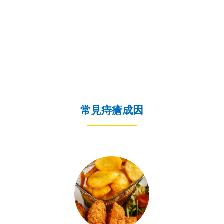
常見痔瘡成因