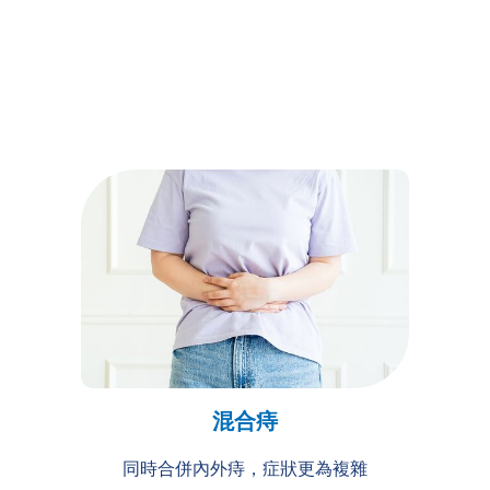
混合痔
同時合併內外痔，症狀更為複雜