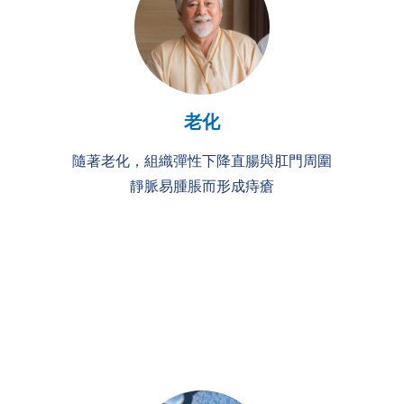
老化
隨著老化，組織彈性下降直腸與肛門周圍
靜脈易腫脹而形成痔瘡